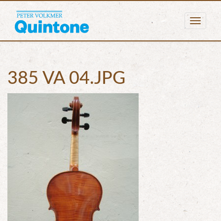
Togg
navig
385 VA 04.JPG