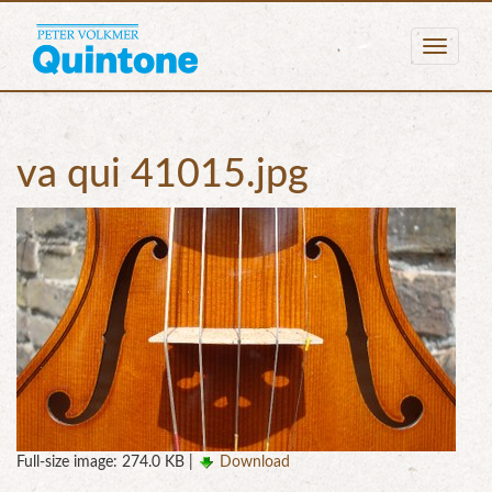
Togg
navig
va qui 41015.jpg
Full-size image:
274.0 KB
|
Download