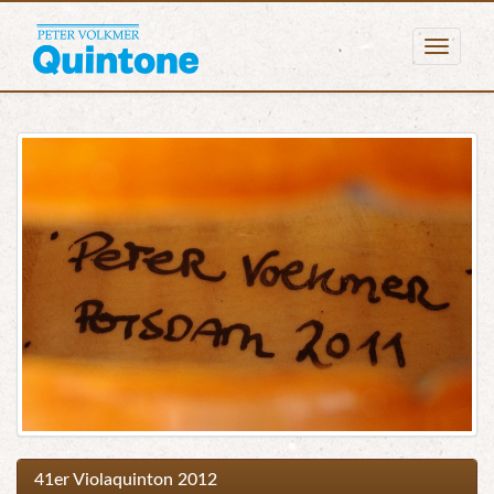
Togg
navig
41er Violaquinton 2012