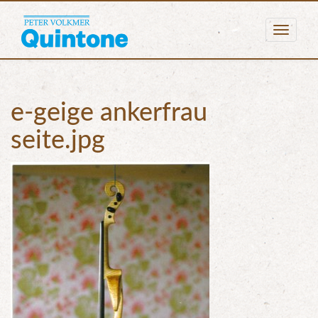
Togg
navig
e-geige ankerfrau
seite.jpg